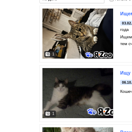
Ищем
03.02
года
Ищем 
тем с
1
Ищу 
06.10
Кошеч
1