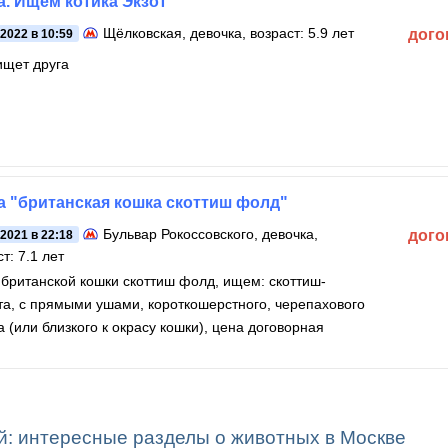
а. Ищем котика Экзот
Щёлковская
, девочка, возраст: 5.9 лет
дого
.2022 в 10:59
ищет друга
а "британская кошка скоттиш фолд"
Бульвар Рокоссовского
, девочка,
дого
.2021 в 22:18
т: 7.1 лет
 британской кошки скоттиш фолд, ищем: скоттиш-
та, с прямыми ушами, короткошерстного, черепахового
а (или близкого к окрасу кошки), цена договорная
й: интересные разделы о животных в Москве