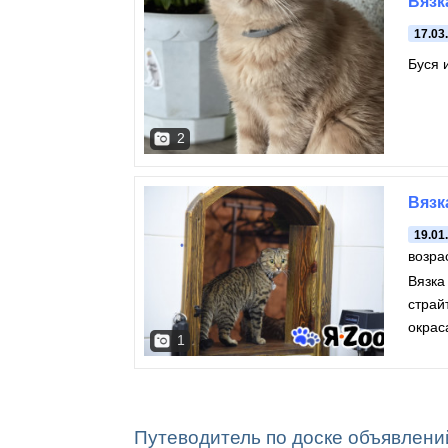
Вязк
17.03
Буся 
2
Вязк
19.01
возрас
Вязка
страй
окрас
1
Путеводитель по доске объявлени