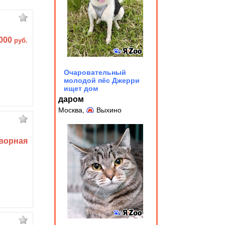
 000
руб.
Очаровательный
молодой пёс Джерри
ищет дом
даром
Москва,
Выхино
ворная