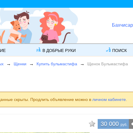
Бахчисар
ГИЕ
В ДОБРЫЕ РУКИ
ПОИСК
ых
Щенки
Купить бульмастифа
Щенок Бульмастифа
данные скрыты. Продлить объявление можно в
личном кабинете
.
30 000
руб.