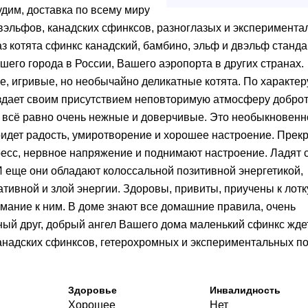
удим, доставка по всему миру
вэльфов, канадских сфинксов, разноглазых и эксперимент
аз котята сфинкс канадский, бамбино, эльф и двэльф станда
Вашего города в России, Вашего аэропорта в других странах.
, игривые, но необычайно деликатные котята. По характеру
создает своим присутствием неповторимую атмосферу добро
но всё равно очень нежные и доверчивые. Это необыкновенн
ридет радость, умиротворение и хорошее настроение. Прек
есс, нервное напряжение и поднимают настроение. Ладят 
 еще они обладают колоссальной позитивной энергетикой,
тивной и злой энергии. Здоровы, привиты, приучены к лотк
имание к ним. В доме знают все домашние правила, очень
ый друг, добрый ангел Вашего дома маленький сфинкс жде
анадских сфинксов, гетерохромных и экспериментальных п
Здоровье
Инвалидность
Хорошее
Нет