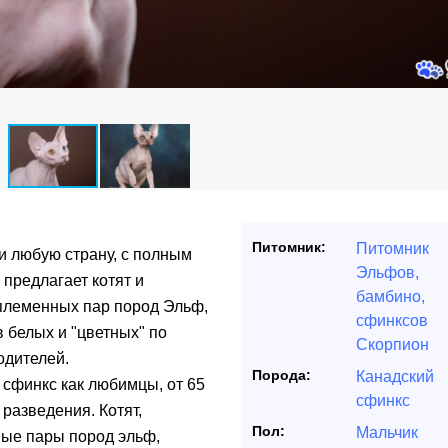
Питомник:
Питомник
и любую страну, с полным
Эльфов,
предлагает котят и
бамбино,
 племенных пар пород Эльф,
сфинксов
 белых и "цветных" по
Скорпион
одителей.
Порода:
Канадский
и сфинкс как любимцы, от 65
сфинкс
разведения. Котят,
Пол:
Мальчик
ные пары пород эльф,