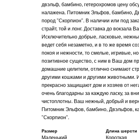
двэльф, бамбино, гетерохромов цену обс
налажена. Питомник Эльфов, бамбино, Д
пород "Скорпион". В наличии или под зак
страйт, той и лонг. Доставка до вокзала 
Исключительно добрые, ласковые, нежные
ведет себя незаметно, и в то же время 
покоя и нежности, то смелые, игривые, 
позитивное существо, с ним в Ваш дом п
домашние целители, отлично снимают стр
другими кошками и другими животными. И
прекрасно защищают дом и хозяев от нега
очень благодарны за каждую ласку, за вн
чистоплотны. Ваш нежный, добрый и верн
Питомник Эльфов, бамбино, Двэльфов, к
"Скорпион".
Размер
Длина шерсти
Маленький
Короткая