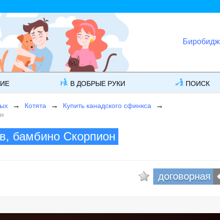
Биробидж
ГИЕ
В ДОБРЫЕ РУКИ
ПОИСК
ных
Котята
Купить канадского сфинкса
он
в, бамбино Скорпион
договорная