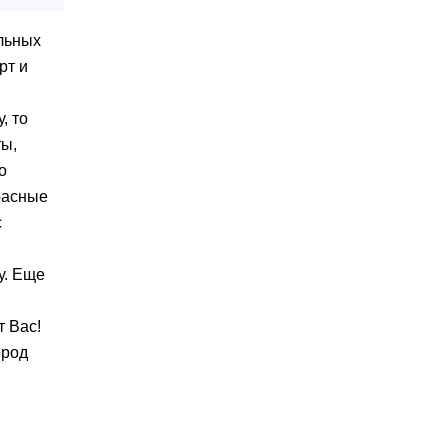
альных
рт и
, то
ты,
о
расные
с
у. Еще
т Вас!
ород