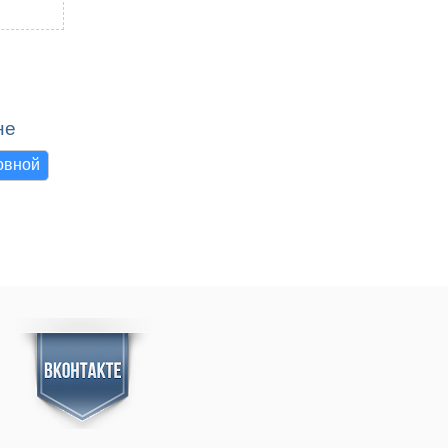
не
овной