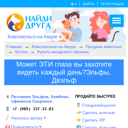
0
ВОЙТИ
РЕГИСТРАЦИЯ
Комсомольск-на-Амуре
Главная
Комсомольск-на-Амуре
Продажа животных
Котята
Купить канадского сфинкса
Может ЭТИ глаза вы захотите
видеть каждый день?Эльфы,
Двэльф
Питомник Эльфов, бамбино,
ПРОДАЙТЕ БЫСТРЕЕ
сфинксов Скорпион
Спецразмещение
Сделать золотым
Написать автору
Сделать VIP
Пожаловаться
Сделать большим