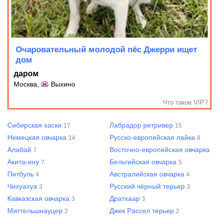
Очаровательный молодой пёс Джерри ищет
дом
даром
Москва,
Выхино
Что такое VIP?
Сибирская хаски
Лабрадор ретривер
17
15
Немецкая овчарка
Русско-европейская лайка
14
8
Алабай
Восточно-европейская овчарка
7
7
Акита-ину
Бельгийская овчарка
7
5
Питбуль
Австралийская овчарка
4
4
Чихуахуа
Русский чёрный терьер
3
3
Кавказская овчарка
Дратхаар
3
3
Миттельшнауцер
Джек Рассел терьер
2
2