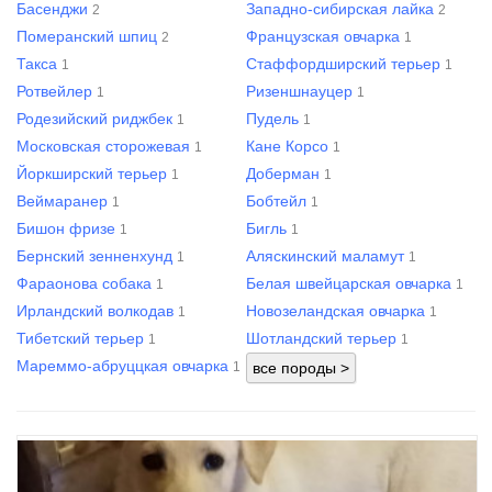
Басенджи
Западно-сибирская лайка
2
2
Померанский шпиц
Французская овчарка
2
1
Такса
Стаффордширский терьер
1
1
Ротвейлер
Ризеншнауцер
1
1
Родезийский риджбек
Пудель
1
1
Московская сторожевая
Кане Корсо
1
1
Йоркширский терьер
Доберман
1
1
Веймаранер
Бобтейл
1
1
Бишон фризе
Бигль
1
1
Бернский зенненхунд
Аляскинский маламут
1
1
Фараонова собака
Белая швейцарская овчарка
1
1
Ирландский волкодав
Новозеландская овчарка
1
1
Тибетский терьер
Шотландский терьер
1
1
Мареммо-абруццкая овчарка
1