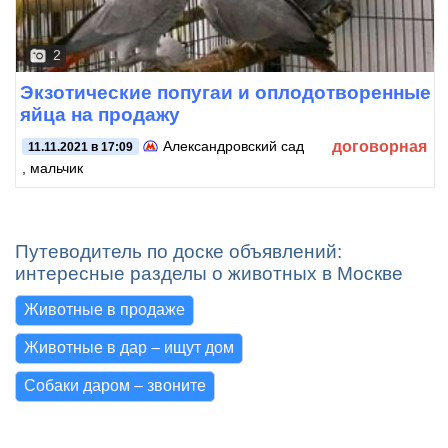
2
Экзотические попугаи и оплодотворенные
яйца на продажу
договорная
Александровский сад
11.11.2021 в 17:09
, мальчик
Путеводитель по доске объявлений:
интересные разделы о животных в Москве
Животные в продаже
Животные в дар – ищут дом
Собаки даром – звоните