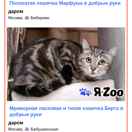
Полосатая кошечка Марфуша в добрые руки
даром
Москва,
Бибирево
Мраморная ласковая и тихая кошечка Берта в
добрые руки
даром
Москва,
Бабушкинская