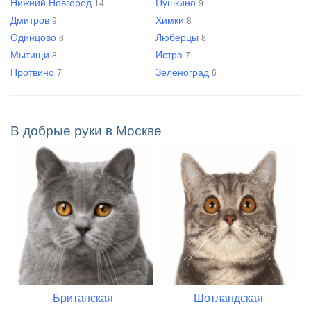
Нижний Новгород
Пушкино
14
9
Дмитров
Химки
9
8
Одинцово
Люберцы
8
8
Мытищи
Истра
8
7
Протвино
Зеленоград
7
6
В добрые руки в Москве
ская
Шотландская
Мейн-кун