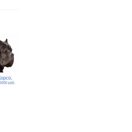
Корсо,
Самоедская
Бернский
Родезийск
0000 руб.
лайка,
зенненхунд,
риджбек,
цена от 3000 руб.
цена от 40000 руб.
цена от 30000 р