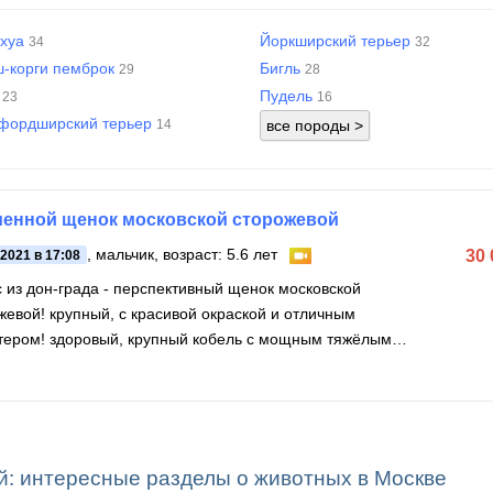
ахуа
Йоркширский терьер
34
32
ш-корги пемброк
Бигль
29
28
а
Пудель
23
16
фордширский терьер
14
енной щенок московской сторожевой
, мальчик, возраст: 5.6 лет
30
.2021 в 17:08
 из дон-града - перспективный щенок московской
жевой! крупный, с красивой окраской и отличным
тером! здоровый, крупный кобель с мощным тяжёлым
ком
й: интересные разделы о животных в Москве