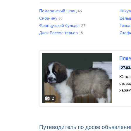
Померанский шпиц
Чиху
45
Сиба-ину
Вель
30
Французский бульдог
Такс
27
Джек Рассел терьер
Стаф
15
Плем
27.03
Юстас
сторо
харак
костя
2
Путеводитель по доске объявлени