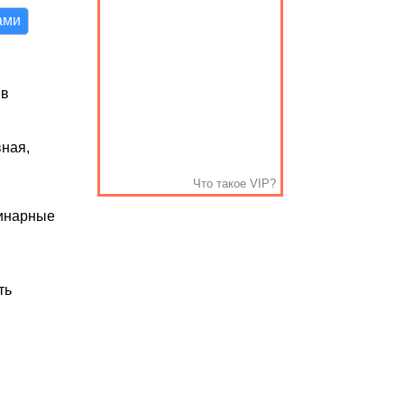
ами
 в
вная,
Что такое VIP?
ринарные
й
ть