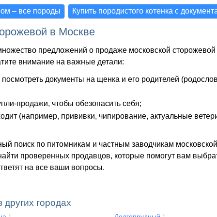
ом – все породы
Купить породистого котенка с документ
торожевой в Москве
множество предложений о продаже московской сторожевой
атите внимание на важные детали:
о посмотреть документы на щенка и его родителей (родосло
упли-продажи, чтобы обезопасить себя;
входит (например, прививки, чипирование, актуальные вете
ный поиск по питомникам и частным заводчикам московско
найти проверенных продавцов, которые помогут вам выбра
ответят на все ваши вопросы.
в других городах
ина
Долгопрудный
1
1