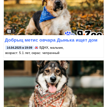
5
Добрыц метис овчара Дынька ищет дом
ВДНХ
, мальчик,
14.04.2025 в 19:09
возраст: 5.1 лет, окрас: чепрачный