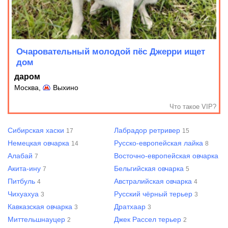
Очаровательный молодой пёс Джерри ищет
дом
даром
Москва,
Выхино
Что такое VIP?
Сибирская хаски
Лабрадор ретривер
17
15
Немецкая овчарка
Русско-европейская лайка
14
8
Алабай
Восточно-европейская овчарка
7
7
Акита-ину
Бельгийская овчарка
7
5
Питбуль
Австралийская овчарка
4
4
Чихуахуа
Русский чёрный терьер
3
3
Кавказская овчарка
Дратхаар
3
3
Миттельшнауцер
Джек Рассел терьер
2
2