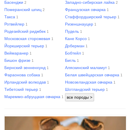
Басенджи
Западно-сибирская лайка
2
2
Померанский шпиц
Французская овчарка
2
1
Такса
Стаффордширский терьер
1
1
Ротвейлер
Ризеншнауцер
1
1
Родезийский риджбек
Пудель
1
1
Московская сторожевая
Кане Корсо
1
1
Йоркширский терьер
Доберман
1
1
Веймаранер
Бобтейл
1
1
Бишон фризе
Бигль
1
1
Бернский зенненхунд
Аляскинский маламут
1
1
Фараонова собака
Белая швейцарская овчарка
1
1
Ирландский волкодав
Новозеландская овчарка
1
1
Тибетский терьер
Шотландский терьер
1
1
Мареммо-абруццкая овчарка
1