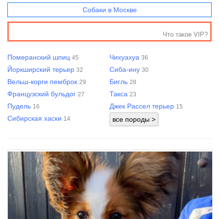
Собаки в Москве
Что такое VIP?
Померанский шпиц
Чихуахуа
45
36
Йоркширский терьер
Сиба-ину
32
30
Вельш-корги пемброк
Бигль
29
28
Французский бульдог
Такса
27
23
Пудель
Джек Рассел терьер
16
15
Сибирская хаски
14