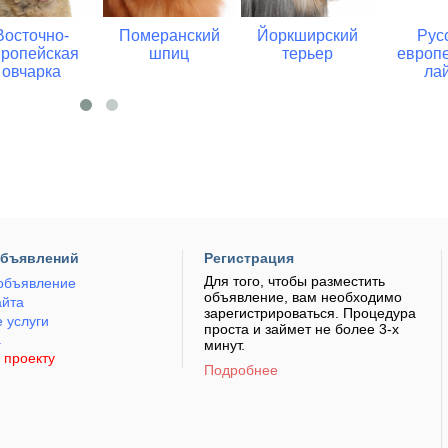
Восточно-
Померанский
Йоркширский
Рус
вропейская
шпиц
терьер
европ
овчарка
ла
объявлений
Регистрация
Для того, чтобы разместить
объявление
объявление, вам необходимо
айта
зарегистрироваться. Процедура
 услуги
проста и займет не более 3-х
а
минут.
 проекту
Подробнее