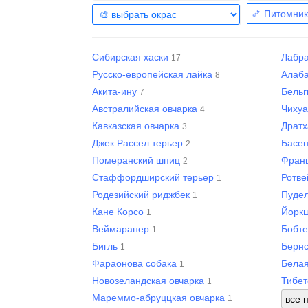
🦴 Питомник
Сибирская хаски
Лабр
17
Русско-европейская лайка
Алаб
8
Акита-ину
Бельг
7
Австралийская овчарка
Чиху
4
Кавказская овчарка
Драт
3
Джек Рассел терьер
Басе
2
Померанский шпиц
Франц
2
Стаффордширский терьер
Ротв
1
Родезийский риджбек
Пуде
1
Кане Корсо
Йорк
1
Веймаранер
Бобт
1
Бигль
Бернс
1
Фараонова собака
Белая
1
Новозеландская овчарка
Тибет
1
Мареммо-абруццкая овчарка
1