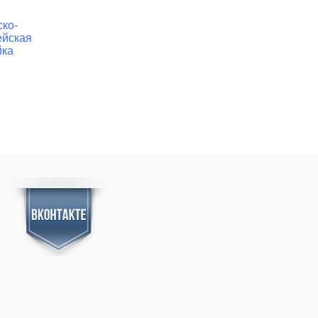
ско-
Акита-ину
Бельгийская
Такса
ейская
овчарка
йка