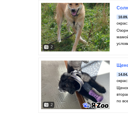
Солн
10.09
окрас
Озорн
мамой
услов
2
Щено
14.04
окрас
Щенок
вторая д
по вс
2
хотим