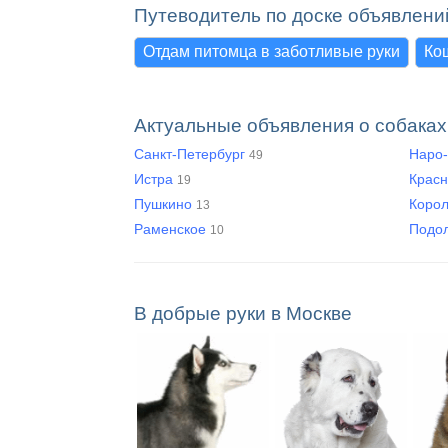
Путеводитель по доске объявлени
Отдам питомца в заботливые руки
Ко
Актуальные объявления о собаках
Санкт-Петербург
Наро
49
Истра
Крас
19
Пушкино
Коро
13
Раменское
Подо
10
В добрые руки в Москве