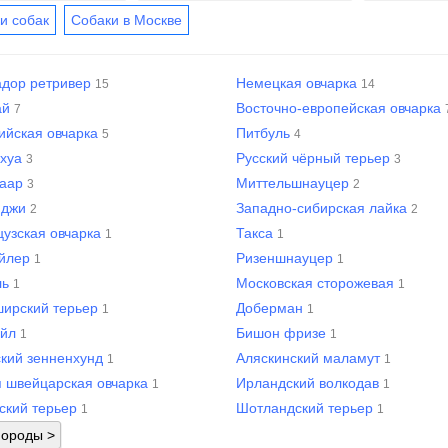
и собак
Собаки в Москве
адор ретривер
Немецкая овчарка
15
14
ай
Восточно-европейская овчарка
7
ийская овчарка
Питбуль
5
4
ахуа
Русский чёрный терьер
3
3
хаар
Миттельшнауцер
3
2
нджи
Западно-сибирская лайка
2
2
узская овчарка
Такса
1
1
ейлер
Ризеншнауцер
1
1
ль
Московская сторожевая
1
1
ширский терьер
Доберман
1
1
ейл
Бишон фризе
1
1
кий зенненхунд
Аляскинский маламут
1
1
 швейцарская овчарка
Ирландский волкодав
1
1
ский терьер
Шотландский терьер
1
1