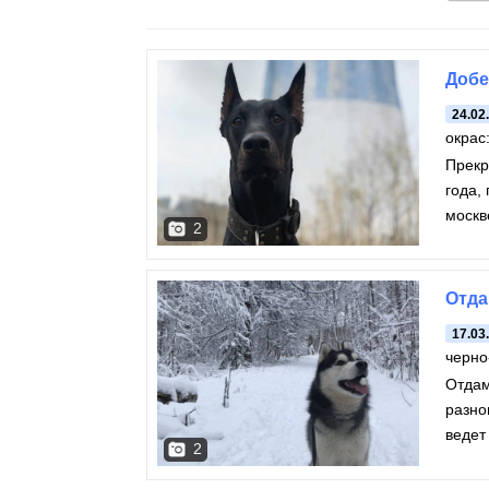
Добе
24.02
окрас
Прекр
года,
москв
2
Отда
17.03
черно
Отдам
разно
ведет
2