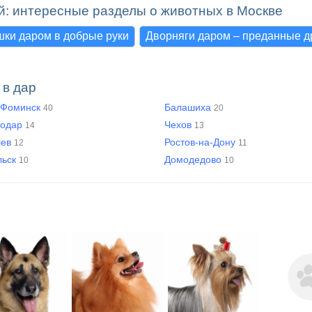
й: интересные разделы о животных в Москве
шки даром в добрые руки
Дворняги даром – преданные д
 в дар
-Фоминск
Балашиха
40
20
нодар
Чехов
14
13
лев
Ростов-на-Дону
12
11
льск
Домодедово
10
10