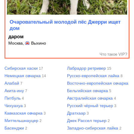
Очаровательный молодой пёс Джерри ищет
дом
даром
Москва,
Выхино
Что такое VIP?
Сибирская хаски
Лабрадор ретривер
17
15
Немецкая овчарка
Русско-европейская лайка
14
8
Алабай
Восточно-европейская овчарка
7
7
Акита-ину
Бельгийская овчарка
7
5
Питбуль
Австралийская овчарка
4
4
Чихуахуа
Русский чёрный терьер
3
3
Кавказская овчарка
Дратхаар
3
3
Миттельшнауцер
Джек Рассел терьер
2
2
Басенджи
Западно-сибирская лайка
2
2