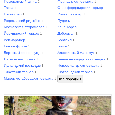
Померанский шпиц
Французская овчарка
2
1
Такса
Стаффордширский терьер
1
1
Ротвейлер
Ризеншнауцер
1
1
Родезийский риджбек
Пудель
1
1
Московская сторожевая
Кане Корсо
1
1
Йоркширский терьер
Доберман
1
1
Веймаранер
Бобтейл
1
1
Бишон фризе
Бигль
1
1
Бернский зенненхунд
Аляскинский маламут
1
1
Фараонова собака
Белая швейцарская овчарка
1
1
Ирландский волкодав
Новозеландская овчарка
1
1
Тибетский терьер
Шотландский терьер
1
1
Мареммо-абруццкая овчарка
1