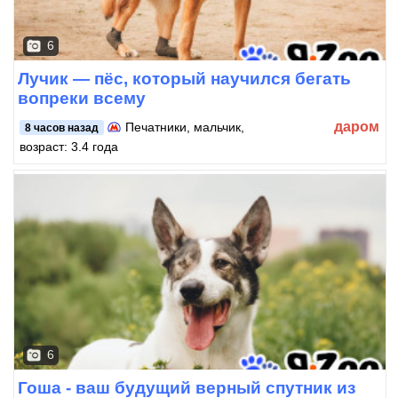
6
Лучик — пёс, который научился бегать
вопреки всему
даром
Печатники
, мальчик,
8 часов назад
возраст: 3.4 года
6
Гоша - ваш будущий верный спутник из