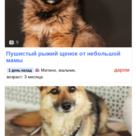
9
Пушистый рыжий щенок от небольшой
мамы
даром
Митино
, мальчик,
1 день назад
возраст: 3 месяца