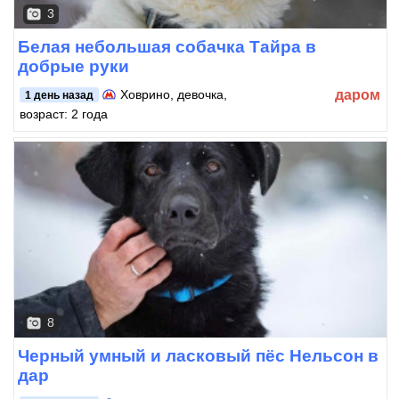
3
Белая небольшая собачка Тайра в
добрые руки
даром
Ховрино
, девочка,
1 день назад
возраст: 2 года
8
Черный умный и ласковый пёс Нельсон в
дар