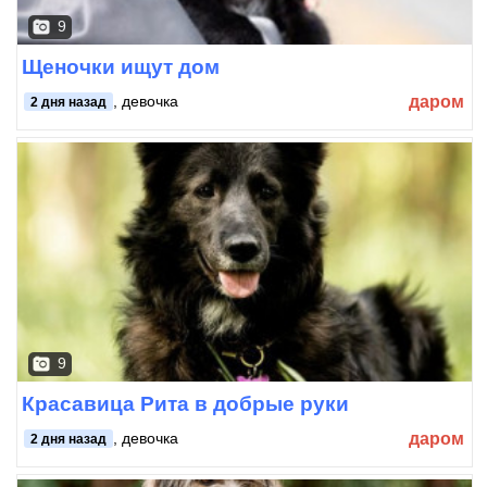
9
Щеночки ищут дом
даром
, девочка
2 дня назад
9
Красавица Рита в добрые руки
даром
, девочка
2 дня назад