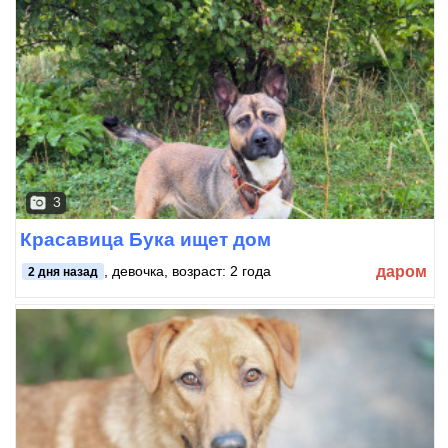
3
Красавица Бука ищет дом
даром
, девочка, возраст: 2 года
2 дня назад