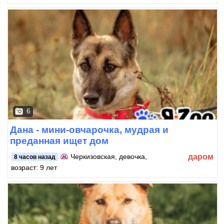
6
Дана - мини-овчарочка, мудрая и
преданная ищет дом
даром
Черкизовская
, девочка,
8 часов назад
возраст: 9 лет