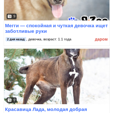
9
Мегги — спокойная и чуткая девочка ищет
заботливые руки
даром
, девочка, возраст: 1.1 года
2 дня назад
9
Красавица Лада, молодая добрая