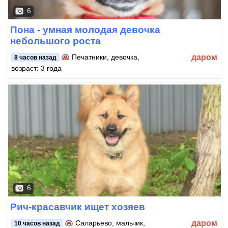
6
Пона - умная молодая девочка
небольшого роста
даром
Печатники
, девочка,
8 часов назад
возраст: 3 года
6
Рич-красавчик ищет хозяев
даром
Саларьево
, мальчик,
10 часов назад