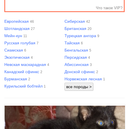
Что такое VIP?
Европейская
Сибирская
46
42
Шотландская
Британская
27
20
Мейн-кун
Турецкая ангора
11
9
Русская голубая
Тайская
7
6
Сиамская
Бенгальская
6
5
Экзотическая
Персидская
4
4
Невская маскарадная
Абиссинская
4
3
Канадский сфинкс
Донской сфинкс
2
2
Бурманская
Норвежская лесная
2
1
Курильский бобтейл
1