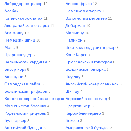
Лабрадор ретривер
Бишон фризе
12
12
Алабай
Немецкая овчарка
11
11
Китайская хохлатая
Золотистый ретривер
11
11
Австралийская овчарка
Доберман
11
10
Акита-ину
Мальтипу
10
10
Немецкий шпиц
Папийон
10
9
Мопс
Вест хайленд уайт терьер
9
8
Цвергшнауцер
Кане Корсо
7
7
Вельш-корги кардиган
Брюссельский гриффон
7
6
Бивер йорк
Бельгийская овчарка
6
6
Басенджи
Чау-чау
6
5
Самоедская лайка
Английский кокер спаниель
5
5
Бельгийский гриффон
Ши-тцу
5
4
Восточно-европейская овчарка
Бернский зенненхунд
4
4
Мальтийская болонка
Цвергпинчер
4
3
Родезийский риджбек
Керри-блю-терьер
3
3
Бультерьер
Боксер
3
3
Английский бульдог
Американский бульдог
3
3