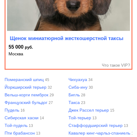
Щенок миниатюрной жесткошерстной таксы
55 000
руб.
Москва
Что такое VIP?
Померанский шпиц
Чихуахуа
45
34
Йоркширский терьер
Сиба-ину
32
30
Вельш-корги пемброк
Бигль
29
28
Французский бульдог
Такса
27
23
Пудель
Джек Рассел терьер
16
15
Сибирская хаски
Той-терьер
14
13
Той-пудель
Стаффордширский терьер
13
13
Пти брабансон
Кавалер кинг-чарльз-спаниель
13
13