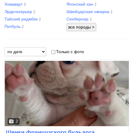
Ховаварт
Японский хин
3
2
Эрдельтерьер
Швейцарская овчарка
2
2
Тайский риджбек
Сенбернар
2
2
Питбуль
2
Только с фото
2
Щенки французского бульдога