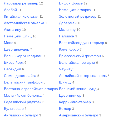
Лабрадор ретривер
Бишон фризе
12
12
Алабай
Немецкая овчарка
11
11
Китайская хохлатая
Золотистый ретривер
11
11
Австралийская овчарка
Доберман
11
10
Акита-ину
Мальтипу
10
10
Немецкий шпиц
Папийон
10
9
Мопс
Вест хайленд уайт терьер
9
8
Цвергшнауцер
Кане Корсо
7
7
Вельш-корги кардиган
Брюссельский гриффон
7
6
Бивер йорк
Бельгийская овчарка
6
6
Басенджи
Чау-чау
6
5
Самоедская лайка
Английский кокер спаниель
5
5
Бельгийский гриффон
Ши-тцу
5
4
Восточно-европейская овчарка
Бернский зенненхунд
4
4
Мальтийская болонка
Цвергпинчер
4
3
Родезийский риджбек
Керри-блю-терьер
3
3
Бультерьер
Боксер
3
3
Английский бульдог
Американский бульдог
3
3