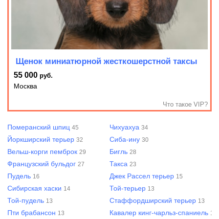
Щенок миниатюрной жесткошерстной таксы
55 000
руб.
Москва
Что такое VIP?
Померанский шпиц
Чихуахуа
45
34
Йоркширский терьер
Сиба-ину
32
30
Вельш-корги пемброк
Бигль
29
28
Французский бульдог
Такса
27
23
Пудель
Джек Рассел терьер
16
15
Сибирская хаски
Той-терьер
14
13
Той-пудель
Стаффордширский терьер
13
13
Пти брабансон
Кавалер кинг-чарльз-спаниель
13
13