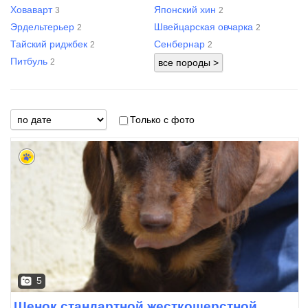
Ховаварт
Японский хин
3
2
Эрдельтерьер
Швейцарская овчарка
2
2
Тайский риджбек
Сенбернар
2
2
Питбуль
2
Только с фото
5
Щенок стандартной жесткошерстной