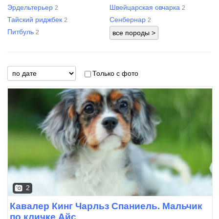
Эрдельтерьер
Швейцарская овчарка
2
2
Тайский риджбек
Сенбернар
2
2
Питбуль
2
Только с фото
2
Кавалер Кинг Чарльз Спаниель. Мальчик
по кличке Айс