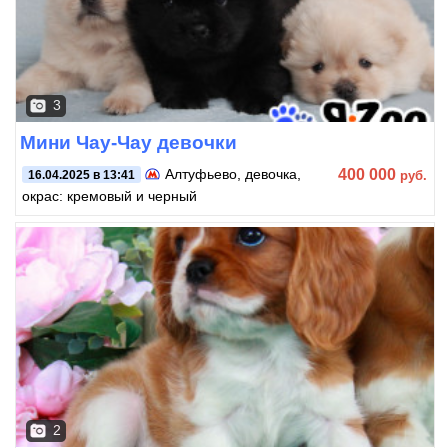
3
Мини Чау-Чау девочки
400 000
Алтуфьево
, девочка,
руб.
16.04.2025 в 13:41
окрас: кремовый и черный
2