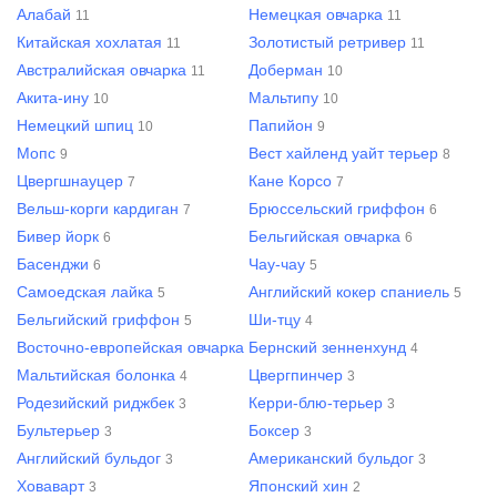
Алабай
Немецкая овчарка
11
11
Китайская хохлатая
Золотистый ретривер
11
11
Австралийская овчарка
Доберман
11
10
Акита-ину
Мальтипу
10
10
Немецкий шпиц
Папийон
10
9
Мопс
Вест хайленд уайт терьер
9
8
Цвергшнауцер
Кане Корсо
7
7
Вельш-корги кардиган
Брюссельский гриффон
7
6
Бивер йорк
Бельгийская овчарка
6
6
Басенджи
Чау-чау
6
5
Самоедская лайка
Английский кокер спаниель
5
5
Бельгийский гриффон
Ши-тцу
5
4
Восточно-европейская овчарка
Бернский зенненхунд
4
4
Мальтийская болонка
Цвергпинчер
4
3
Родезийский риджбек
Керри-блю-терьер
3
3
Бультерьер
Боксер
3
3
Английский бульдог
Американский бульдог
3
3
Ховаварт
Японский хин
3
2