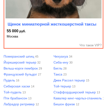
Щенок миниатюрной жесткошерстной таксы
55 000
руб.
Москва
Что такое VIP?
Померанский шпиц
Чихуахуа
45
34
Йоркширский терьер
Сиба-ину
32
30
Вельш-корги пемброк
Бигль
29
28
Французский бульдог
Такса
27
23
Пудель
Джек Рассел терьер
16
15
Сибирская хаски
Той-терьер
14
13
Той-пудель
Стаффордширский терьер
13
13
Пти брабансон
Кавалер кинг-чарльз-спаниель
13
13
Лабрадор ретривер
Бишон фризе
12
12