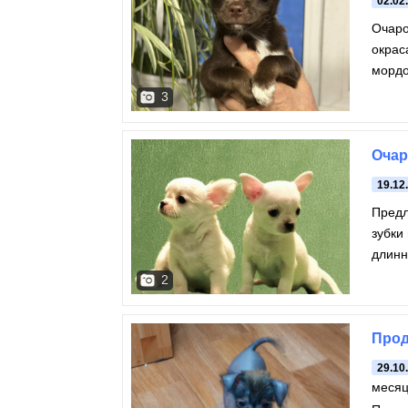
02.02
Очаро
окрас
мордо
3
Очар
19.12
Предл
зубки
длинн
эффе
2
Прод
29.10
меся