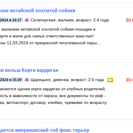
ши китайской хохлатой собаки
Селигерская
, мальчик, возраст: 2.4 года
30
.2024 в 10:27
 мальчики китайской хохлатой собаки-лошадки в
арте и мини для самых ответственных мам-пап!
ны 11,03,2024 от прекрасной титулованной пары,
ишки без брака
и вельш Корги кардиган
Царицыно
, девочка, возраст: 2.6 года
30
.2024 в 15:29
агаются щенки корги кардиган от клубных родителей,
ость в зависимости от окраса, все документы по ркф -
ка, ветпаспорт, договор, клеймо, прививки по возрасту
ается американский той фокс терьер