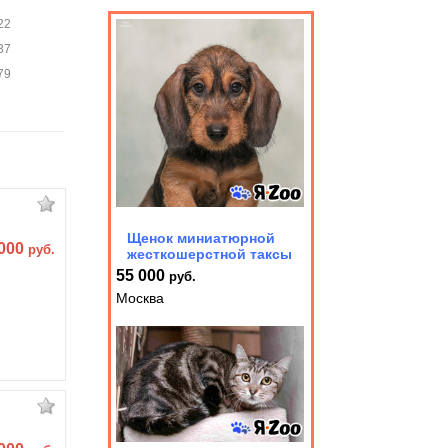
22
37
79
Щенок миниатюрной
 000
руб.
жесткошерстной таксы
55 000
руб.
Москва