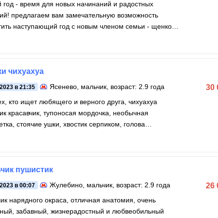
 год - время для новых начинаний и радостных
ий! предлагаем вам замечательную возможность
тить наступающий год с новым членом семьи - щенком
она!
и чихуахуа
Ясенево
, мальчик, возраст: 2.9 года
30
.2023 в 21:35
х, кто ищет любящего и верного друга, чихуахуа
ик красавчик, тупоносая мордочка, необычная
етка, стоячие ушки, хвостик серпиком, голова
овидная
чик пушистик
Жулебино
, мальчик, возраст: 2.9 года
26
.2023 в 00:07
ик нарядного окраса, отличная анатомия, очень
ный, забавный, жизнерадостный и любвеобильный