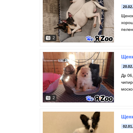
20.02
Щенок
хорош
пелен
2
Щен
20.02
Др 06
чипир
моско
девоч
2
Щенк
02.01