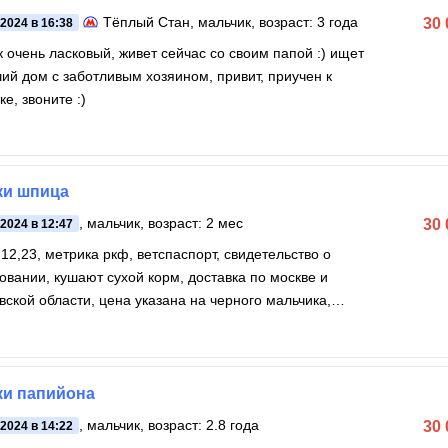
Тёплый Стан
, мальчик, возраст: 3 года
30
.2024 в 16:38
 очень ласковый, живет сейчас со своим папой :) ищет
ий дом с заботливым хозяином, привит, приучен к
ке, звоните :)
ки шпица
, мальчик, возраст: 2 мес
30
.2024 в 12:47
,12,23, метрика ркф, ветспаспорт, свидетельство о
овании, кушают сухой корм, доставка по москве и
вской области, цена указана на черного мальчика,
к
и папийона
, мальчик, возраст: 2.8 года
30
.2024 в 14:22