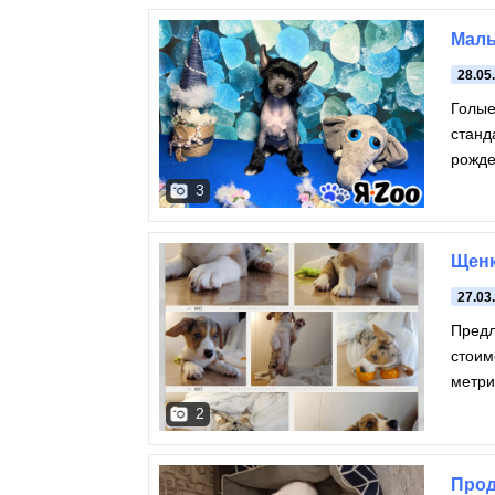
Малы
28.05
Голые
станд
рожде
мальч
3
Щенк
27.03
Предл
стоим
метри
2
Прод