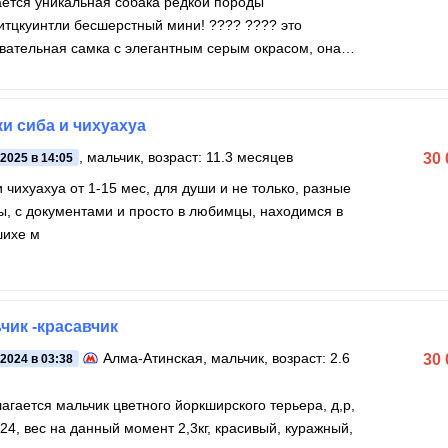
ется уникальная собака редкой породы
тцкуинтли бесшерстный мини! ???? ???? это
вательная самка с элегантным серым окрасом, она
ась 31 августа 2025
и сиба и чихуахуа
, мальчик, возраст: 11.3 месяцев
30
.2025 в 14:05
 чихуахуа от 1-15 мес, для души и не только, разные
ы, с документами и просто в любимцы, находимся в
шихе м
чик -красавчик
Алма-Атинская
, мальчик, возраст: 2.6
30
.2024 в 03:38
агается мальчик цветного йоркширского терьера, д,р,
г, красивый, куражный,