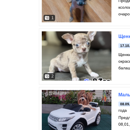
Прода
ксолои
очаро
1
родил
Щенк
17.10
Щенки
окрас
бала
2
Маль
08.09
года
Предл
08,01,24, вес на данный момент 2,3к