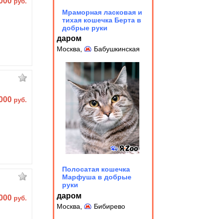
 000
руб.
Мраморная ласковая и
тихая кошечка Берта в
добрые руки
даром
Москва,
Бабушкинская
 000
руб.
Полосатая кошечка
Марфуша в добрые
руки
даром
 000
руб.
Москва,
Бибирево