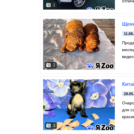
отлич
1
Щенк
11.08
Прода
месяц
видео
2
Кита
28.05
Очаро
для с
краси
разм
3