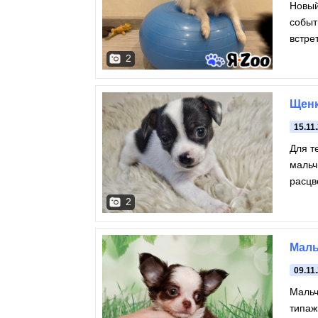
Новый
событ
встре
папий
2
Щенк
15.11
Для те
мальч
расцв
яблок
2
Маль
09.11
Мальч
типаж