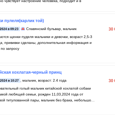
но чувствует настроение человека, подходит и в
и пулеля(карлик той)
Славянский бульвар
, мальчик
30
.2024 в 09:23
ются щенки пуделя мальчики и девочки, возраст 2,5-3
а, прививки сделаны, дополнительная информация и
 по запросу
йская хохлатая-черный принц
, мальчик, возраст: 2.4 года
30
.2024 в 10:27
вательный голый мальчик китайской хохлатой собаки
амой любящей семьи, рожден 11,03,2024 года от
вой титулованной пары, мальчик без брака, небольшого
ера