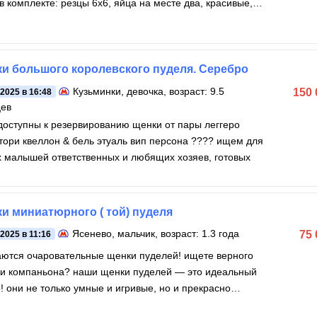
 в комплекте: резцы 6х6, яйца на месте два, красивые, с
ной
и большого королевского пуделя. Серебро
Кузьминки
, девочка, возраст: 9.5
150
.2025 в 16:48
цев
доступны к резервированию щенки от пары леггеро
ори квеллон & бель этуаль вип персона ???? ищем для
 малышей ответственных и любящих хозяев, готовых
и миниатюрного ( той) пуделя
Ясенево
, мальчик, возраст: 1.3 года
75
.2025 в 11:16
тся очаровательные щенки пуделей! ищете верного
 и компаньона? наши щенки пуделей — это идеальный
! они не только умные и игривые, но и прекрасно
дят