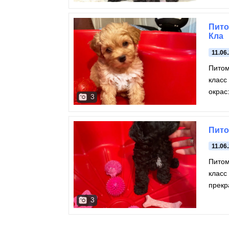
Пито
Кла
11.06
Питом
класс
окрас
3
приш
Пито
11.06
Питом
класс
прекр
3