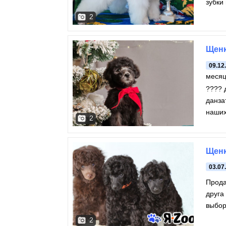
зубки
отлич
2
Щенк
09.12
меся
???? 
данзат
наших
2
Щенк
03.07
Продаю
друга
выбор
подхо
2