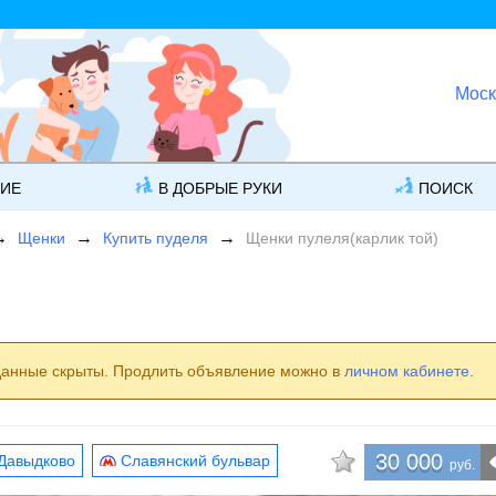
Моск
ГИЕ
В ДОБРЫЕ РУКИ
ПОИСК
Щенки
Купить пуделя
Щенки пулеля(карлик той)
данные скрыты. Продлить объявление можно в
личном кабинете
.
30 000
Давыдково
Славянский бульвар
руб.