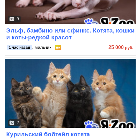
9
Эльф, бамбино или сфинкс. Котята, кошки
и коты-редкой красот
25 000
, мальчик
руб.
1 час назад
2
Курильский бобтейл котята