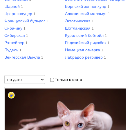
Шарпей
Бернский зенненхунд
1
1
Цвергшнауцер
Аляскинский маламут
1
1
Французский бульдог
Экзотическая
1
1
Сиба-ину
Шотландская
1
1
Сибирская
Курильский бобтейл
1
1
Ротвейлер
Родезийский риджбек
1
1
Пудель
Немецкая овчарка
1
1
Венгерская Выжла
Лабрадор ретривер
1
1
Только с фото