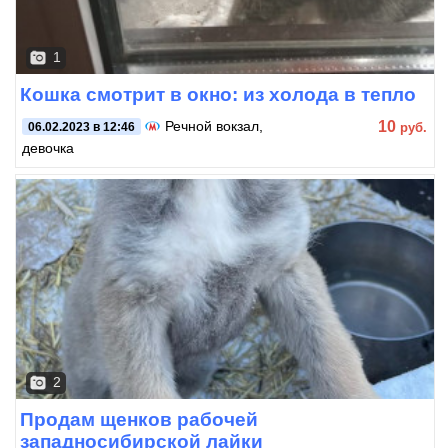
1
Кошка смотрит в окно: из холода в тепло
10
Речной вокзал
,
руб.
06.02.2023 в 12:46
девочка
2
Продам щенков рабочей
западносибирской лайки