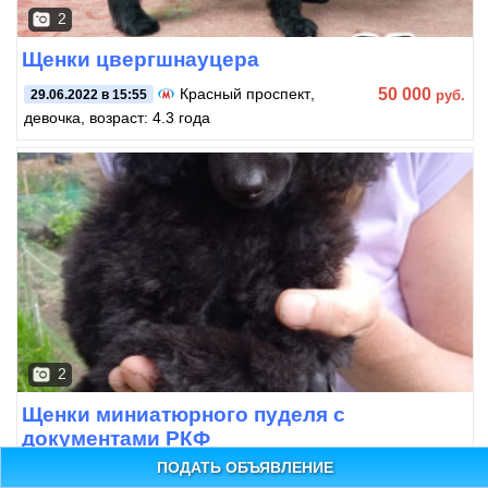
2
Щенки цвергшнауцера
50 000
Красный проспект
,
руб.
29.06.2022 в 15:55
девочка, возраст: 4.3 года
2
Щенки миниатюрного пуделя с
документами РКФ
ПОДАТЬ ОБЪЯВЛЕНИЕ
40 000
Заельцовская
,
руб.
25.05.2022 в 21:32