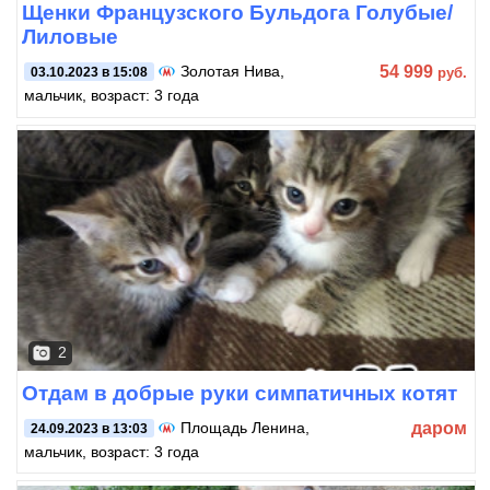
Щенки Французского Бульдога Голубые/
Лиловые
54 999
Золотая Нива
,
руб.
03.10.2023 в 15:08
мальчик, возраст: 3 года
2
Отдам в добрые руки симпатичных котят
даром
Площадь Ленина
,
24.09.2023 в 13:03
мальчик, возраст: 3 года