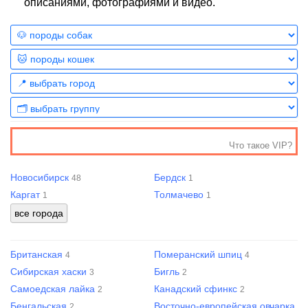
описаниями, фотографиями и видео.
Что такое VIP?
Новосибирск
Бердск
48
1
Каргат
Толмачево
1
1
Британская
Померанский шпиц
4
4
Сибирская хаски
Бигль
3
2
Самоедская лайка
Канадский сфинкс
2
2
Бенгальская
Восточно-европейская овчарка
2
1